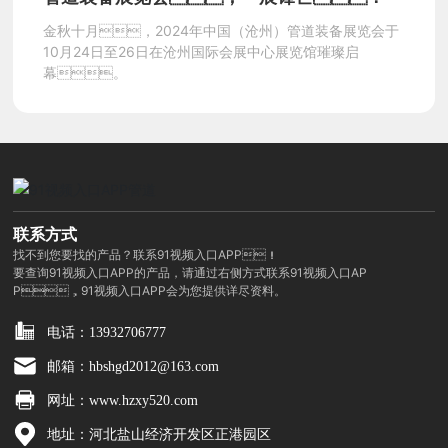
金秋十月，2024年中国（沧州）管道装备展览会于
企
10月24日至26日在沧州国际会展中心展览馆璀璨启
幕。
业
实
力
联系方式
找不到您要找的产品？联系91视频入口APP！
要查询91视频入口APP的产品，请通过右侧方式联系91视频入口AP
企
P，91视频入口APP会为您提供详尽资料。
电话：13932706777
业
邮箱：hbshgd2012@163.com
资
网址：www.hzxy520.com
地址：河北盐山经济开发区正港园区